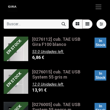
[0276112] cub. TAE USB
EN STOCK
In
Gira F100 blanco
Stock
53.0 Unidades left.
6,86
€
[0276015] cub. TAE USB
EN STOCK
In
System 55 gris m
Stock
12.0 Unidades left.
13,91
€
[0276005] cub. TAE USB
In
System 55 negro m