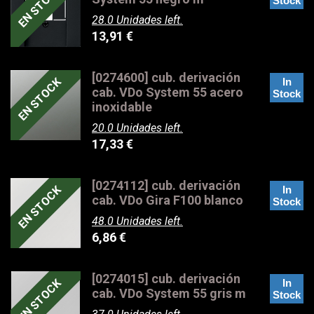
EN STOCK
Stock
28.0 Unidades left.
13,91
€
[0274600] cub. derivación
EN STOCK
In
cab. VDo System 55 acero
Stock
inoxidable
20.0 Unidades left.
17,33
€
[0274112] cub. derivación
EN STOCK
In
cab. VDo Gira F100 blanco
Stock
48.0 Unidades left.
6,86
€
[0274015] cub. derivación
EN STOCK
In
cab. VDo System 55 gris m
Stock