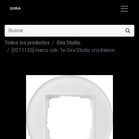
Todos los productos
Gira Studio
[0211130] marco cob. 1e Gira Studio cris.blanco