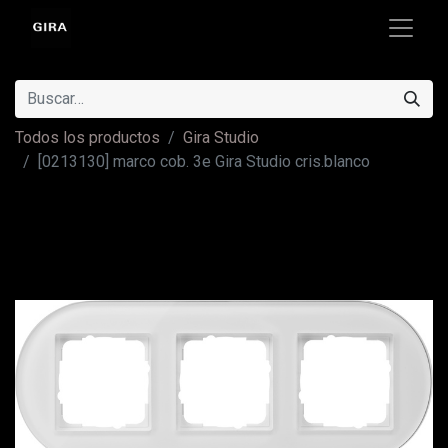
Todos los productos
Gira Studio
[0213130] marco cob. 3e Gira Studio cris.blanco