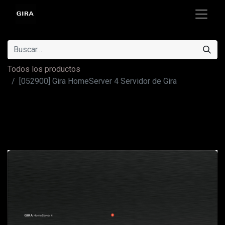
Todos los productos
[052900] Gira HomeServer 4 Servidor de Gira