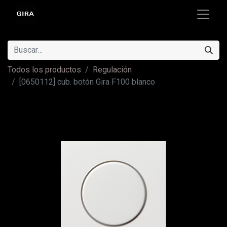
Todos los productos
Regulación
[0650112] cub. botón Gira F100 blanco