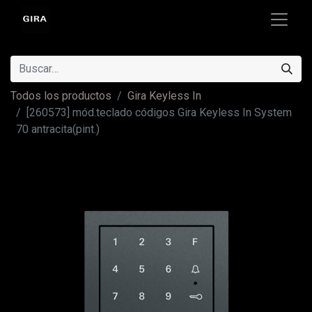
Todos los productos
Gira Keyless In
[260573] mód.teclado códigos Gira Keyless In System
70 antracita(pint.)