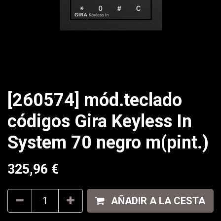
[260574] mód.teclado
códigos Gira Keyless In
System 70 negro m(pint.)
325,96
€
AÑADIR A LA CESTA