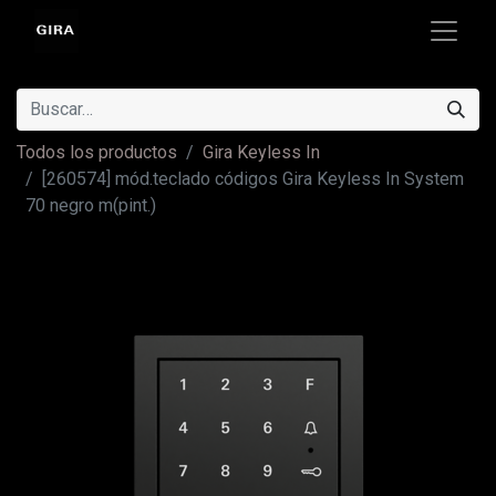
Todos los productos
Gira Keyless In
[260574] mód.teclado códigos Gira Keyless In System
70 negro m(pint.)