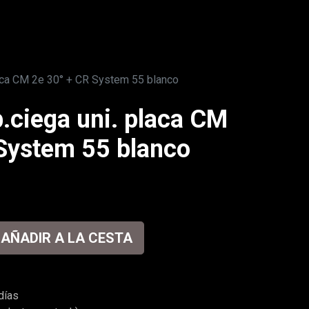
laca CM 2e 30° + CR System 55 blanco
.ciega uni. placa CM
System 55 blanco
AÑADIR A LA CESTA
días