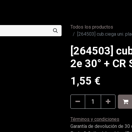
0
a
Contáctenos
Todos los productos
[264503] cub.ciega uni. p
[264503] cub
2e 30° + CR 
1,55
€
Términos y condiciones
Garantía de devolución de 30 