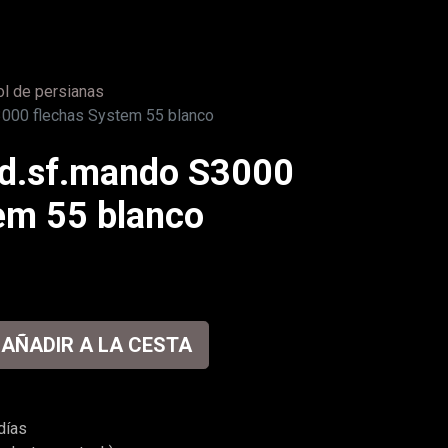
ol de persianas
000 flechas System 55 blanco
d.sf.mando S3000
em 55 blanco
AÑADIR A LA CESTA
días