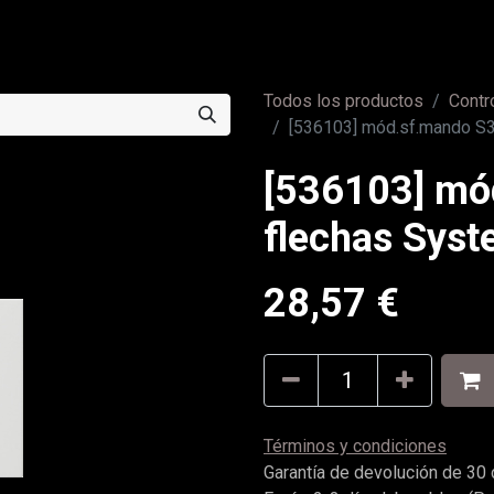
0
a
Contáctenos
Todos los productos
Contr
[536103] mód.sf.mando S3
[536103] mó
flechas Syst
28,57
€
Términos y condiciones
Garantía de devolución de 30 