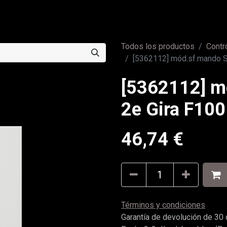
0
a
Contáctenos
Todos los productos
Contr
[5362112] mód.sf.mando S
[5362112] m
2e Gira F100
46,74
€
Términos y condiciones
Garantía de devolución de 30 