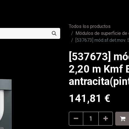
0
a
Contáctenos
Todos los productos
Módulos de superficie de
[537673] mód.sf.det.mov. 
[537673] mó
2,20 m Kmf 
antracita(pin
141,81
€