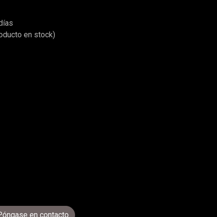
días
roducto en stock)
Póngase en contacto