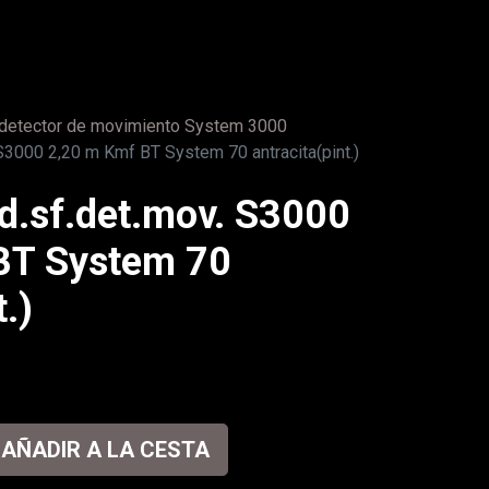
 detector de movimiento System 3000
S3000 2,20 m Kmf BT System 70 antracita(pint.)
d.sf.det.mov. S3000
BT System 70
t.)
AÑADIR A LA CESTA