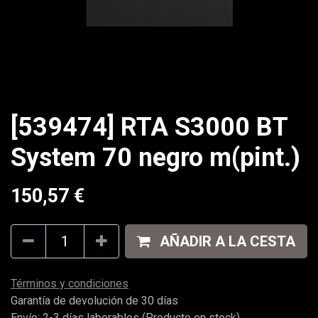
[539474] RTA S3000 BT
System 70 negro m(pint.)
150,57
€
AÑADIR A LA CESTA
Términos y condiciones
Garantía de devolución de 30 días
Envío: 2-3 días laborables (Producto en stock)