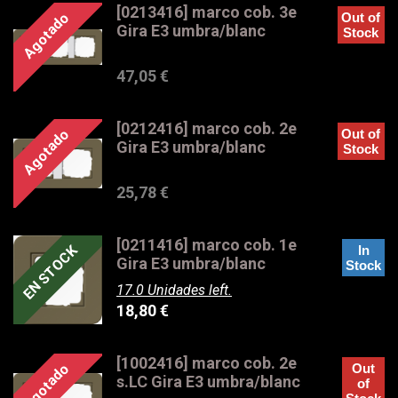
[0213416] marco cob. 3e
Agotado
Out of
Gira E3 umbra/blanc
Stock
47,05
€
[0212416] marco cob. 2e
Agotado
Out of
Gira E3 umbra/blanc
Stock
25,78
€
[0211416] marco cob. 1e
EN STOCK
In
Gira E3 umbra/blanc
Stock
17.0 Unidades left.
18,80
€
[1002416] marco cob. 2e
Agotado
Out
s.LC Gira E3 umbra/blanc
of