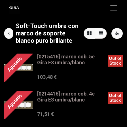
Soft-Touch umbra con
marco de soporte
blanco puro brillante
[0215416] marco cob. 5e
Agotado
Out of
Gira E3 umbra/blanc
Stock
103,48
€
[0214416] marco cob. 4e
Agotado
Out of
Gira E3 umbra/blanc
Stock
71,51
€