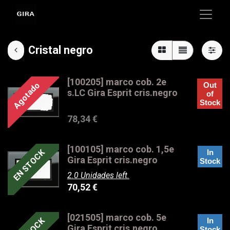
Cristal negro
[100205] marco cob. 2e
Agotado
Out
s.LC Gira Esprit cris.negro
of
Stock
78,34
€
[100105] marco cob. 1,5e
EN STOCK
In
Gira Esprit cris.negro
Stock
2.0 Unidades left.
70,52
€
[021505] marco cob. 5e
In
Gira Esprit cris.negro
Stock