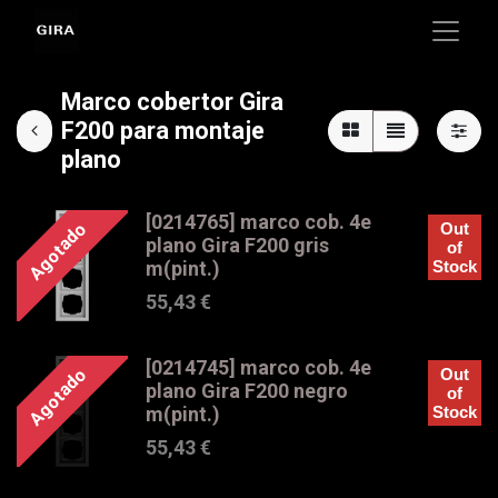
Marco cobertor Gira
F200 para montaje
plano
[0214765] marco cob. 4e
Agotado
Out
plano Gira F200 gris
of
m(pint.)
Stock
55,43
€
[0214745] marco cob. 4e
Agotado
Out
plano Gira F200 negro
of
m(pint.)
Stock
55,43
€