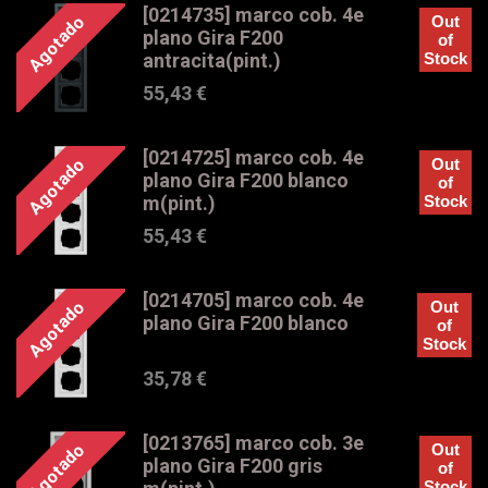
[0214735] marco cob. 4e
Agotado
Out
plano Gira F200
of
antracita(pint.)
Stock
55,43
€
[0214725] marco cob. 4e
Agotado
Out
plano Gira F200 blanco
of
m(pint.)
Stock
55,43
€
[0214705] marco cob. 4e
Agotado
Out
plano Gira F200 blanco
of
Stock
35,78
€
[0213765] marco cob. 3e
Agotado
Out
plano Gira F200 gris
of
Stock