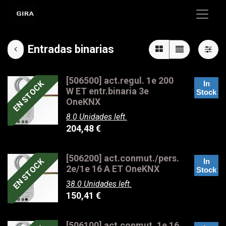
Entradas binarias
[506500] act.regul. 1e 200
EN STOCK
In
W ET entr.binaria 3e
Stock
OneKNX
8.0 Unidades left.
204,48
€
[506200] act.conmut./pers.
EN STOCK
In
2e/1e 16 A ET OneKNX
Stock
38.0 Unidades left.
150,41
€
[506100] act.conmut. 1e 16