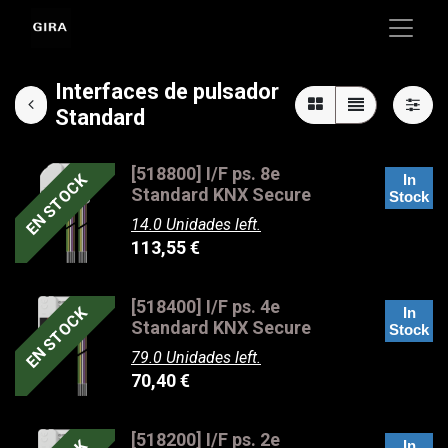
Interfaces de pulsador
Standard
[518800] I/F ps. 8e
EN STOCK
In
Standard KNX Secure
Stock
14.0 Unidades left.
113,55
€
[518400] I/F ps. 4e
EN STOCK
In
Standard KNX Secure
Stock
79.0 Unidades left.
70,40
€
[518200] I/F ps. 2e
In