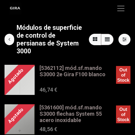
Módulos de superficie
de control de
persianas de System
3000
[5362112] mód.sf.mando
Agotado
Out
S3000 2e Gira F100 blanco
of
Stock
46,74
€
[5361600] mód.sf.mando
Agotado
Out
S3000 flechas System 55
of
acero inoxidable
Stock
48,56
€