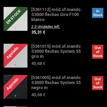
[5361112] mód.sf.mando
EN STOCK
In
S3000 flechas Gira F100
Stock
blanco
2.0 Unidades left.
35,31
€
[5361015] mód.sf.mando
Agotado
Out
S3000 flechas System 55
of
gris m
Stock
40,68
€
[5361005] mód.sf.mando
Agotado
Out
S3000 flechas System 55
of
negro m
Stock
40,68
€